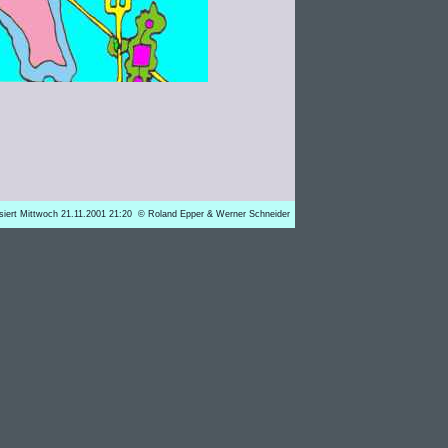
isiert Mittwoch 21.11.2001 21:20 © Roland Epper & Werner Schneider