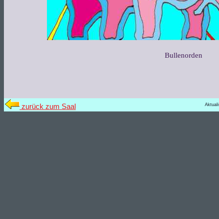
Bullenorden
Aktual
zurück zum Saal